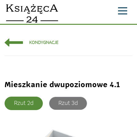
Skip
to
content
KONDYGNACJE
Mieszkanie dwupoziomowe 4.1
Rzut 2d
Rzut 3d