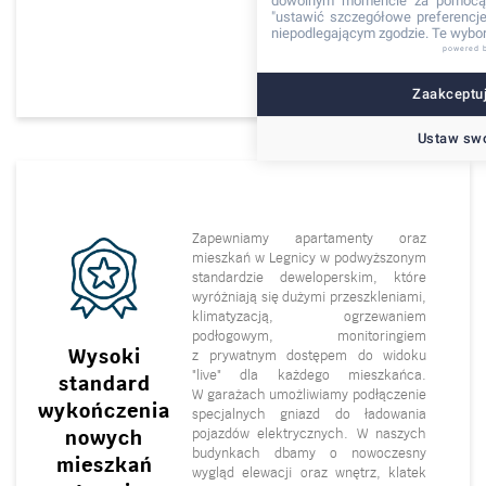
dowolnym momencie za pomocą 
"ustawić szczegółowe preferencje"
niepodlegającym zgodzie. Te wybor
powered 
Zaakceptuj
Ustaw swo
Zapewniamy apartamenty oraz
mieszkań w Legnicy w podwyższonym
standardzie deweloperskim, które
wyróżniają się dużymi przeszkleniami,
klimatyzacją, ogrzewaniem
podłogowym, monitoringiem
Wysoki
z prywatnym dostępem do widoku
"live" dla każdego mieszkańca.
standard
W garażach umożliwiamy podłączenie
wykończenia
specjalnych gniazd do ładowania
pojazdów elektrycznych. W naszych
nowych
budynkach dbamy o nowoczesny
mieszkań
wygląd elewacji oraz wnętrz, klatek