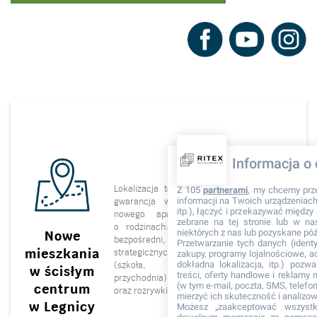
Informacja o 
Z 105
partnerami
, my chcemy prz
Lokalizacja to klucz do sukcesu oraz
informacji na Twoich urządzeniach 
gwarancja wzrostu wartości twojego
itp.), łączyć i przekazywać międz
nowego apartamentu. Myślimy też
zebrane na tej stronie lub w na
o rodzinach: wiemy, jak ważny jest
niektórych z nas lub pozyskane póź
Nowe
bezpośredni, często pieszy, dostęp do
Przetwarzanie tych danych (identyf
zakupy, programy lojalnościowe, adr
strategicznych miejsc dla każdej rodziny
mieszkania
dokładna lokalizacja, itp.) pozwa
(szkoła, przedszkole, uczelnia,
w ścisłym
treści, oferty handlowe i reklamy
przychodnia), a także dostęp do kultury
(w tym e-mail, poczta, SMS, telefon
centrum
oraz rozrywki (rynek, galeria, parki).
mierzyć ich skuteczność i analizo
Możesz „zaakceptować wszyst
w Legnicy