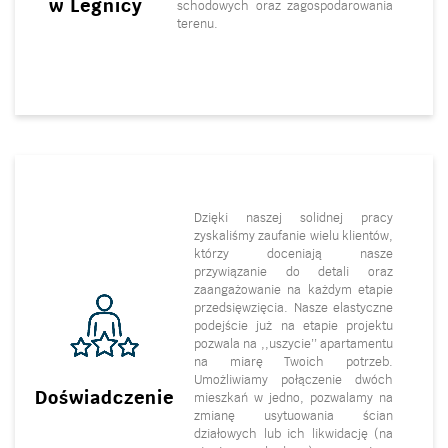
w Legnicy
schodowych oraz zagospodarowania
terenu.
Dzięki naszej solidnej pracy
zyskaliśmy zaufanie wielu klientów,
którzy doceniają nasze
przywiązanie do detali oraz
zaangażowanie na każdym etapie
przedsięwzięcia. Nasze elastyczne
podejście już na etapie projektu
pozwala na ,,uszycie’’ apartamentu
na miarę Twoich potrzeb.
Umożliwiamy połączenie dwóch
Doświadczenie
mieszkań w jedno, pozwalamy na
zmianę usytuowania ścian
działowych lub ich likwidację (na